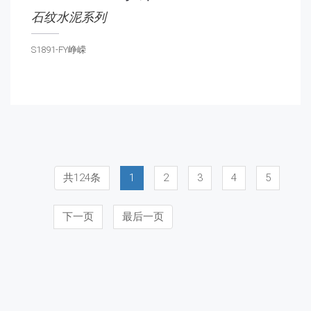
石纹水泥系列
S1891-FY峥嵘
共124条
1
2
3
4
5
下一页
最后一页