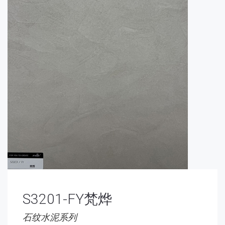
S3201-FY梵烨
石纹水泥系列