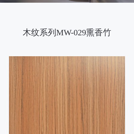
木纹系列MW-029熏香竹